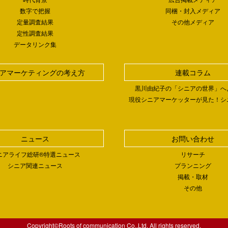
数字で把握
同梱・封入メディア
定量調査結果
その他メディア
定性調査結果
データリンク集
アマーケティングの考え方
連載コラム
黒川由紀子の「シニアの世界」へ
現役シニアマーケッターが見た！シ
ニュース
お問い合わせ
ニアライフ総研®特選ニュース
リサーチ
シニア関連ニュース
プランニング
掲載・取材
その他
Copyright©Roots of communication Co.,Ltd. All rights reserved.