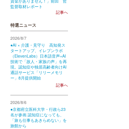
資金がありません！」前田 哲
監督取材レポート
記事へ
特選ニュース
2026/8/7
●AI × 介護・見守り 高知発ス
タートアップ、イレブンラボ
（ElevenLabs）日本語音声×AI
技術で「故人・家族の声」を再
現。認知症や独居高齢者向けAI
通話サービス「リリーメモリ
ー」8月提供開始
記事へ
2026/8/6
●京都府立医科大学・行政ら23
名が参画 認知症になっても、
「旅も仕事もあきらめない」を
旅館から