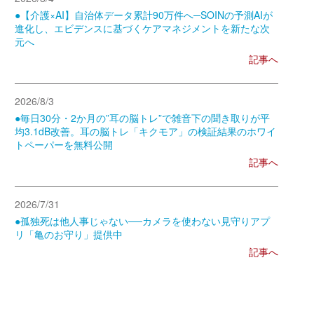
●【介護×AI】自治体データ累計90万件へ─SOINの予測AIが
進化し、エビデンスに基づくケアマネジメントを新たな次
元へ
記事へ
2026/8/3
●毎日30分・2か月の”耳の脳トレ”で雑音下の聞き取りが平
均3.1dB改善。耳の脳トレ「キクモア」の検証結果のホワイ
トペーパーを無料公開
記事へ
2026/7/31
●孤独死は他人事じゃない──カメラを使わない見守りアプ
リ「亀のお守り」提供中
記事へ