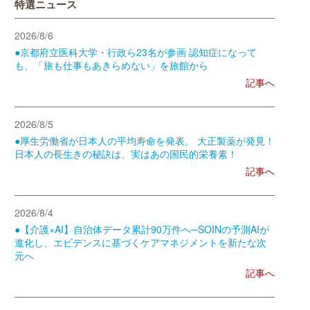
特選ニュース
2026/8/6
●京都府立医科大学・行政ら23名が参画 認知症になって
も、「旅も仕事もあきらめない」を旅館から
記事へ
2026/8/5
●厚生労働省が日本人の平均寿命を発表。 大正製薬が発見！
日本人の長生きの秘訣は、実はあの国民的栄養素！
記事へ
2026/8/4
●【介護×AI】自治体データ累計90万件へ─SOINの予測AIが
進化し、エビデンスに基づくケアマネジメントを新たな次
元へ
記事へ