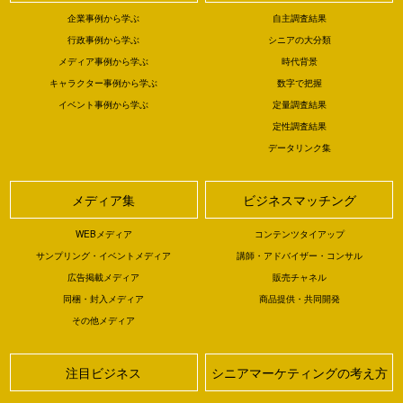
企業事例から学ぶ
自主調査結果
行政事例から学ぶ
シニアの大分類
メディア事例から学ぶ
時代背景
キャラクター事例から学ぶ
数字で把握
イベント事例から学ぶ
定量調査結果
定性調査結果
データリンク集
メディア集
ビジネスマッチング
WEBメディア
コンテンツタイアップ
サンプリング・イベントメディア
講師・アドバイザー・コンサル
広告掲載メディア
販売チャネル
同梱・封入メディア
商品提供・共同開発
その他メディア
注目ビジネス
シニアマーケティングの考え方