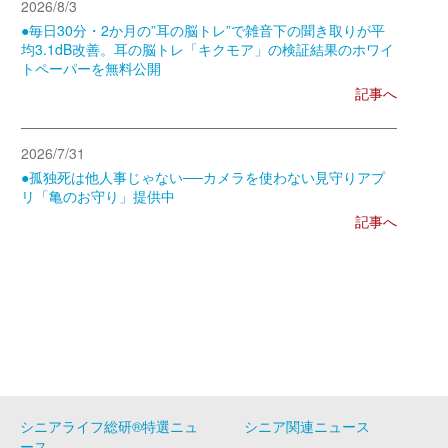
2026/8/3
●毎日30分・2か月の”耳の脳トレ”で雑音下の聞き取りが平
均3.1dB改善。耳の脳トレ「キクモア」の検証結果のホワイ
トペーパーを無料公開
記事へ
2026/7/31
●孤独死は他人事じゃない──カメラを使わない見守りアプ
リ「亀のお守り」提供中
記事へ
シニアライフ総研®特選ニュ
シニア関連ニュース
ース