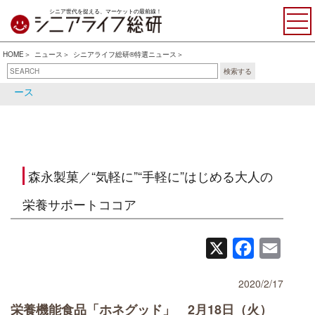
シニア世代を捉える、マーケットの最前線！
HOME
ニュース
シニアライフ総研®特選ニュース
検索する
シニアライフ総研®特選ニュ
シニア関連ニュース
ース
森永製菓／“気軽に”“手軽に”はじめる大人の
栄養サポートココア
X
Facebook
Email
2020/2/17
栄養機能食品「ホネグッド」 2月18日（火）