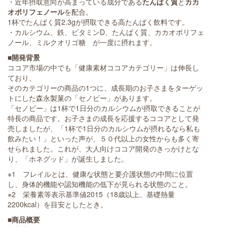
・近年摂取意向が高まっている成分である
たんぱく質
と
カカ
オポリフェノール
を配合。
1杯でたんぱく質2.3gが摂取できる高たんぱく飲料です。
・カルシウム、鉄、ビタミンD、たんぱく質、カカオポリフェ
ノール、ミルクオリゴ糖 が一度に摂れます。
■開発背景
ココア市場の中でも「健康素材ココアカテゴリー」は伸長し
ており、
そのカテゴリーの商品の1つに、成長期のお子さまをターゲッ
トにした森永製菓の「セノビー」があります。
「セノビー」は1杯で1日分のカルシウムが摂取できることが
特長の商品です。お子さまの成長を応援するココアとして発
売しましたが、「1杯で1日分のカルシウムが摂れるなら私も
飲みたい！」といった声が、５０代以上の女性からも多く寄
せられました。これが、大人向けココア開発のきっかけとな
り、「ホネグッド」が誕生しました。
※1 フレイルとは、健康な状態と要介護状態の中間に位置
し、身体的機能や認知機能の低下が見られる状態のこと。
※2 栄養素等表示基準値2015（18歳以上、基礎熱量
2200kcal）を目安としたとき。
■商品概要