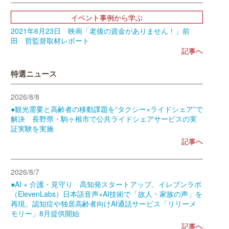
イベント事例から学ぶ
2021年6月23日 映画「老後の資金がありません！」前
田 哲監督取材レポート
記事へ
特選ニュース
2026/8/8
●観光需要と高齢者の移動課題を“タクシー×ライドシェア”で
解決 長野県・駒ヶ根市で公共ライドシェアサービスの実
証実験を実施
記事へ
2026/8/7
●AI × 介護・見守り 高知発スタートアップ、イレブンラボ
（ElevenLabs）日本語音声×AI技術で「故人・家族の声」を
再現。認知症や独居高齢者向けAI通話サービス「リリーメ
モリー」8月提供開始
記事へ