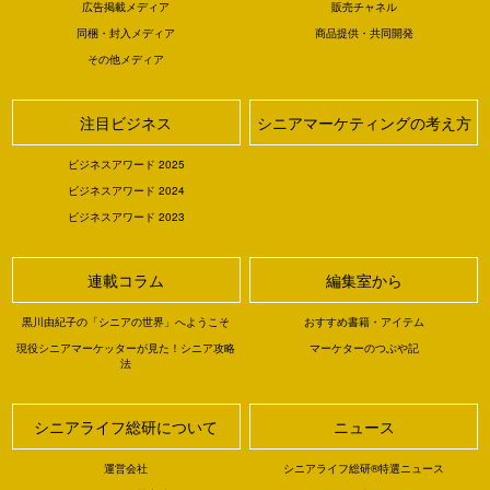
広告掲載メディア
販売チャネル
同梱・封入メディア
商品提供・共同開発
その他メディア
注目ビジネス
シニアマーケティングの考え方
ビジネスアワード 2025
ビジネスアワード 2024
ビジネスアワード 2023
連載コラム
編集室から
黒川由紀子の「シニアの世界」へようこそ
おすすめ書籍・アイテム
現役シニアマーケッターが見た！シニア攻略
マーケターのつぶや記
法
シニアライフ総研について
ニュース
運営会社
シニアライフ総研®特選ニュース