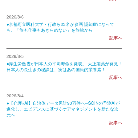
2026/8/6
●京都府立医科大学・行政ら23名が参画 認知症になって
も、「旅も仕事もあきらめない」を旅館から
記事へ
2026/8/5
●厚生労働省が日本人の平均寿命を発表。 大正製薬が発見！
日本人の長生きの秘訣は、実はあの国民的栄養素！
記事へ
2026/8/4
●【介護×AI】自治体データ累計90万件へ─SOINの予測AIが
進化し、エビデンスに基づくケアマネジメントを新たな次
元へ
記事へ