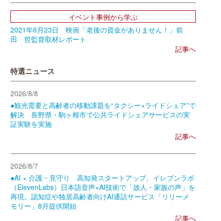
イベント事例から学ぶ
2021年6月23日 映画「老後の資金がありません！」前
田 哲監督取材レポート
記事へ
特選ニュース
2026/8/8
●観光需要と高齢者の移動課題を“タクシー×ライドシェア”で
解決 長野県・駒ヶ根市で公共ライドシェアサービスの実
証実験を実施
記事へ
2026/8/7
●AI × 介護・見守り 高知発スタートアップ、イレブンラボ
（ElevenLabs）日本語音声×AI技術で「故人・家族の声」を
再現。認知症や独居高齢者向けAI通話サービス「リリーメ
モリー」8月提供開始
記事へ