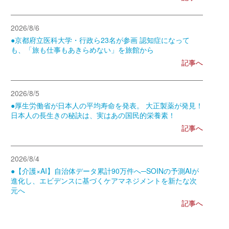
2026/8/6
●京都府立医科大学・行政ら23名が参画 認知症になって
も、「旅も仕事もあきらめない」を旅館から
記事へ
2026/8/5
●厚生労働省が日本人の平均寿命を発表。 大正製薬が発見！
日本人の長生きの秘訣は、実はあの国民的栄養素！
記事へ
2026/8/4
●【介護×AI】自治体データ累計90万件へ─SOINの予測AIが
進化し、エビデンスに基づくケアマネジメントを新たな次
元へ
記事へ