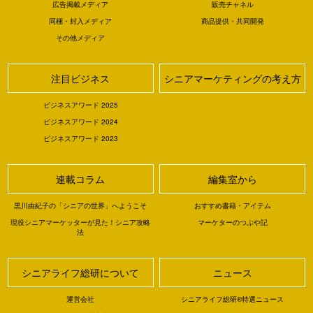
広告掲載メディア
販売チャネル
同梱・封入メディア
商品提供・共同開発
その他メディア
注目ビジネス
シニアマーケティングの考え方
ビジネスアワード 2025
ビジネスアワード 2024
ビジネスアワード 2023
連載コラム
編集室から
黒川由紀子の「シニアの世界」へようこそ
おすすめ書籍・アイテム
現役シニアマーケッターが見た！シニア攻略
マーケターのつぶや記
法
シニアライフ総研について
ニュース
運営会社
シニアライフ総研®特選ニュース