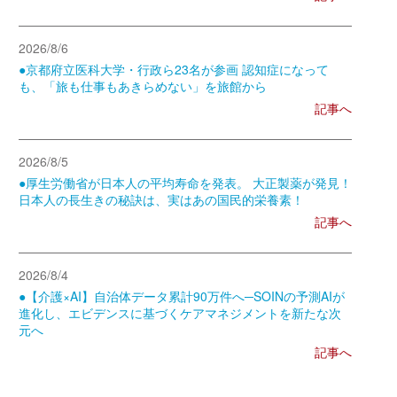
2026/8/6
●京都府立医科大学・行政ら23名が参画 認知症になって
も、「旅も仕事もあきらめない」を旅館から
記事へ
2026/8/5
●厚生労働省が日本人の平均寿命を発表。 大正製薬が発見！
日本人の長生きの秘訣は、実はあの国民的栄養素！
記事へ
2026/8/4
●【介護×AI】自治体データ累計90万件へ─SOINの予測AIが
進化し、エビデンスに基づくケアマネジメントを新たな次
元へ
記事へ