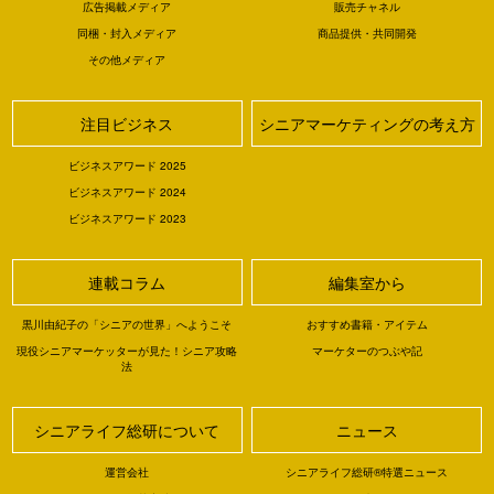
広告掲載メディア
販売チャネル
同梱・封入メディア
商品提供・共同開発
その他メディア
注目ビジネス
シニアマーケティングの考え方
ビジネスアワード 2025
ビジネスアワード 2024
ビジネスアワード 2023
連載コラム
編集室から
黒川由紀子の「シニアの世界」へようこそ
おすすめ書籍・アイテム
現役シニアマーケッターが見た！シニア攻略
マーケターのつぶや記
法
シニアライフ総研について
ニュース
運営会社
シニアライフ総研®特選ニュース