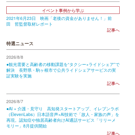
イベント事例から学ぶ
2021年6月23日 映画「老後の資金がありません！」前
田 哲監督取材レポート
記事へ
特選ニュース
2026/8/8
●観光需要と高齢者の移動課題を“タクシー×ライドシェア”で
解決 長野県・駒ヶ根市で公共ライドシェアサービスの実
証実験を実施
記事へ
2026/8/7
●AI × 介護・見守り 高知発スタートアップ、イレブンラボ
（ElevenLabs）日本語音声×AI技術で「故人・家族の声」を
再現。認知症や独居高齢者向けAI通話サービス「リリーメ
モリー」8月提供開始
記事へ