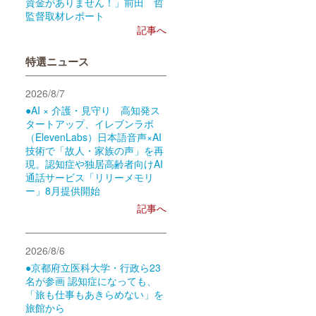
資金がありません！」前田 哲
監督取材レポート
記事へ
特選ニュース
2026/8/7
●AI × 介護・見守り 高知発ス
タートアップ、イレブンラボ
（ElevenLabs）日本語音声×AI
技術で「故人・家族の声」を再
現。認知症や独居高齢者向けAI
通話サービス「リリーメモリ
ー」8月提供開始
記事へ
2026/8/6
●京都府立医科大学・行政ら23
名が参画 認知症になっても、
「旅も仕事もあきらめない」を
旅館から