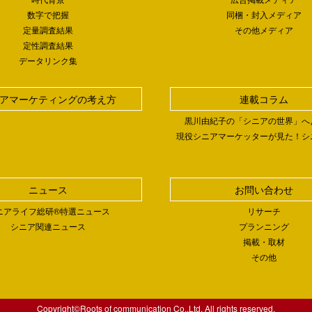
数字で把握
同梱・封入メディア
定量調査結果
その他メディア
定性調査結果
データリンク集
アマーケティングの考え方
連載コラム
黒川由紀子の「シニアの世界」へ
現役シニアマーケッターが見た！シ
ニュース
お問い合わせ
ニアライフ総研®特選ニュース
リサーチ
シニア関連ニュース
プランニング
掲載・取材
その他
Copyright©Roots of communication Co.,Ltd. All rights reserved.