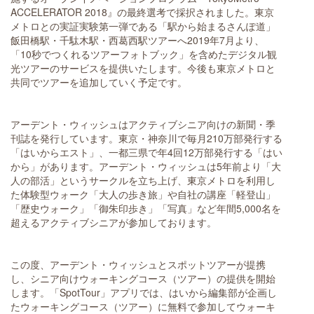
ACCELERATOR 2018』の最終選考で採択されました。東京
メトロとの実証実験第一弾である「駅から始まるさんぽ道」
飯田橋駅・千駄木駅・西葛西駅ツアーへ2019年7月より、
「10秒でつくれるツアーフォトブック」を含めたデジタル観
光ツアーのサービスを提供いたします。今後も東京メトロと
共同でツアーを追加していく予定です。
アーデント・ウィッシュはアクティブシニア向けの新聞・季
刊誌を発行しています。東京・神奈川で毎月210万部発行する
「はいからエスト」、一都三県で年4回12万部発行する「はい
から」があります。アーデント・ウィッシュは5年前より「大
人の部活」というサークルを立ち上げ、東京メトロを利用し
た体験型ウォーク「大人の歩き旅」や自社の講座「軽登山」
「歴史ウォーク」「御朱印歩き」「写真」など年間5,000名を
超えるアクティブシニアが参加しております。
この度、アーデント・ウィッシュとスポットツアーが提携
し、シニア向けウォーキングコース（ツアー）の提供を開始
します。「SpotTour」アプリでは、はいから編集部が企画し
たウォーキングコース（ツアー）に無料で参加してウォーキ