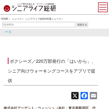
シニア世代を捉える、マーケットの最前線！
HOME
ニュース
シニアライフ総研®特選ニュース
検索する
シニアライフ総研®特選ニュ
シニア関連ニュース
ース
ボクシーズ／220万部発行の「はいから」、
シニア向けウォーキングコースをアプリで提
供
X
Facebook
Email
株式会社アーデント・ウィッシュ（本社：東京都新宿区、代