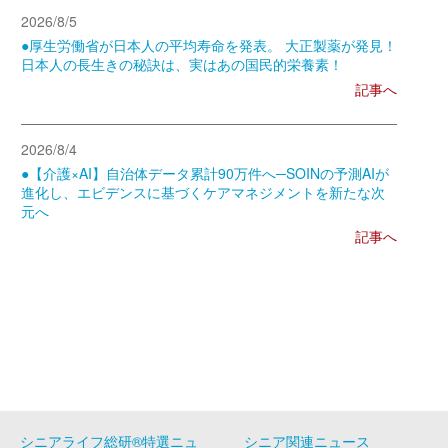
2026/8/5
●厚生労働省が日本人の平均寿命を発表。 大正製薬が発見！
日本人の長生きの秘訣は、実はあの国民的栄養素！
記事へ
2026/8/4
●【介護×AI】自治体データ累計90万件へ─SOINの予測AIが
進化し、エビデンスに基づくケアマネジメントを新たな次
元へ
記事へ
シニアライフ総研®特選ニュ
シニア関連ニュース