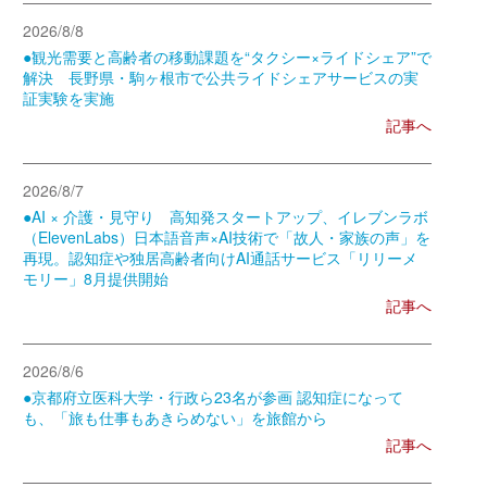
2026/8/8
●観光需要と高齢者の移動課題を“タクシー×ライドシェア”で
解決 長野県・駒ヶ根市で公共ライドシェアサービスの実
証実験を実施
記事へ
2026/8/7
●AI × 介護・見守り 高知発スタートアップ、イレブンラボ
（ElevenLabs）日本語音声×AI技術で「故人・家族の声」を
再現。認知症や独居高齢者向けAI通話サービス「リリーメ
モリー」8月提供開始
記事へ
2026/8/6
●京都府立医科大学・行政ら23名が参画 認知症になって
も、「旅も仕事もあきらめない」を旅館から
記事へ