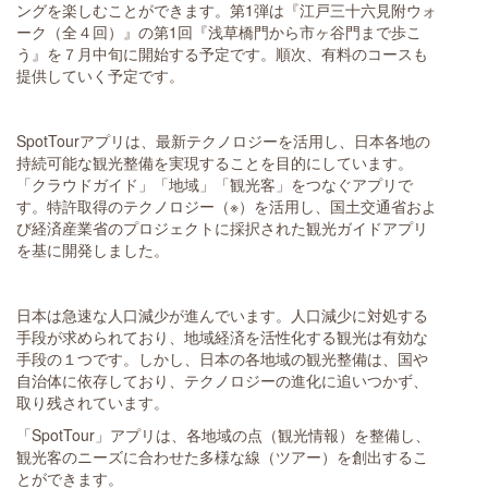
ングを楽しむことができます。第1弾は『江戸三十六見附ウォ
ーク（全４回）』の第1回『浅草橋門から市ヶ谷門まで歩こ
う』を７月中旬に開始する予定です。順次、有料のコースも
提供していく予定です。
SpotTourアプリは、最新テクノロジーを活用し、日本各地の
持続可能な観光整備を実現することを目的にしています。
「クラウドガイド」「地域」「観光客」をつなぐアプリで
す。特許取得のテクノロジー（※）を活用し、国土交通省およ
び経済産業省のプロジェクトに採択された観光ガイドアプリ
を基に開発しました。
日本は急速な人口減少が進んでいます。人口減少に対処する
手段が求められており、地域経済を活性化する観光は有効な
手段の１つです。しかし、日本の各地域の観光整備は、国や
自治体に依存しており、テクノロジーの進化に追いつかず、
取り残されています。
「SpotTour」アプリは、各地域の点（観光情報）を整備し、
観光客のニーズに合わせた多様な線（ツアー）を創出するこ
とができます。