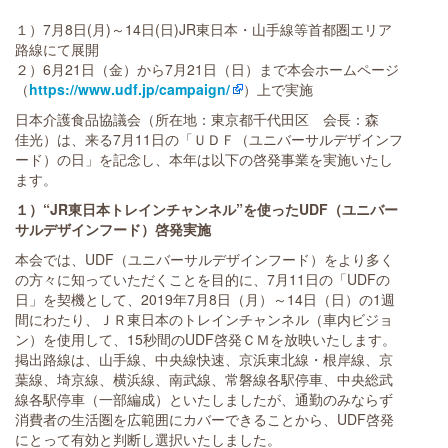
１）7月8日(月)～14日(日)JR東日本・山手線等首都圏エリア
路線にて展開
２）6月21日（金）から7月21日（日）まで本会ホームページ
（
https://www.udf.jp/campaign/
）上で実施
日本介護食品協議会（所在地：東京都千代田区 会長：森
佳光）は、来る7月11日の「ＵＤＦ（ユニバーサルデザインフ
ード）の日」を記念し、本年は以下の啓発事業を実施いたし
ます。
１）“JR東日本トレインチャンネル”を使ったUDF（ユニバー
サルデザインフード）啓発実施
本会では、UDF（ユニバーサルデザインフード）をより多く
の方々に知っていただくことを目的に、7月11日の「UDFの
日」を契機として、2019年7月8日（月）～14日（日）の1週
間にわたり、ＪＲ東日本のトレインチャンネル（車内ビジョ
ン）を使用して、15秒間のUDF啓発ＣＭを放映いたします。
掲出路線は、山手線、中央線快速、京浜東北線・根岸線、京
葉線、埼京線、横浜線、南武線、常磐線各駅停車、中央総武
線各駅停車（一部編成）といたしましたが、通勤のみならず
消費者の生活圏を広範囲にカバーできることから、UDF啓発
にとって有効と判断し選択いたしました。