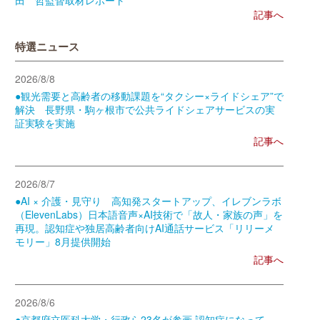
記事へ
特選ニュース
2026/8/8
●観光需要と高齢者の移動課題を“タクシー×ライドシェア”で
解決 長野県・駒ヶ根市で公共ライドシェアサービスの実
証実験を実施
記事へ
2026/8/7
●AI × 介護・見守り 高知発スタートアップ、イレブンラボ
（ElevenLabs）日本語音声×AI技術で「故人・家族の声」を
再現。認知症や独居高齢者向けAI通話サービス「リリーメ
モリー」8月提供開始
記事へ
2026/8/6
●京都府立医科大学・行政ら23名が参画 認知症になって