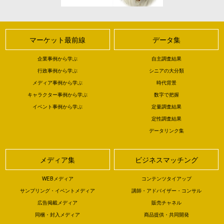
マーケット最前線
データ集
企業事例から学ぶ
自主調査結果
行政事例から学ぶ
シニアの大分類
メディア事例から学ぶ
時代背景
キャラクター事例から学ぶ
数字で把握
イベント事例から学ぶ
定量調査結果
定性調査結果
データリンク集
メディア集
ビジネスマッチング
WEBメディア
コンテンツタイアップ
サンプリング・イベントメディア
講師・アドバイザー・コンサル
広告掲載メディア
販売チャネル
同梱・封入メディア
商品提供・共同開発