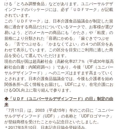
ける「とろみ調整食品」などがあります。ユニバーサルデザ
インフードのパッケージには、必ず「ＵＤＦマーク」が記載
されています。
この「ＵＤＦマーク」は、日本介護食品協議会が制定した規
格に適合する商品だけについているマークで、お客様が選び
易いよう、どのメーカーの商品にも「かたさ」や「粘度」の
規格により分類された「容易にかめる」「歯ぐきでつぶせ
る」「舌でつぶせる」「かまなくてよい」の４つの区分をあ
わせて表示しています。この区分を目安にご利用に適した商
品を安心して選んでいただけます。
現在の我が国は超高齢社会（高齢化率27.7％（平成30年版高
齢社会白書：内閣府調べ））であり、今後「UDF（ユニバー
サルデザインフード）」へのニーズはますます高まっていく
とされます。日本介護食品協議会では、今後も介護者を始め
関係各所へ広く情報をお届けし、UDFにより、在宅介護にお
けるQOL向上に取り組んで参ります。
◆
「ＵＤＦ（ユニバーサルデザインフード）の日」制定の由
来
「7月11日」は、2003（平成15年）年のこの日に「ユニバー
サルデザインフード（UDF）」の名称と「UDFロゴマーク」
が登録商標を受けたことから記念日といたしました。
＊2017年5月10日、日本記念日協会登録済み。