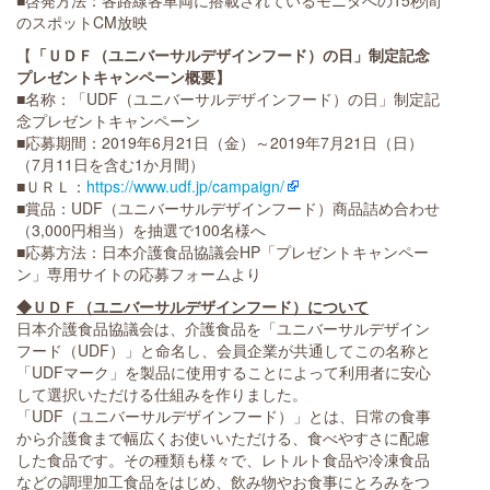
のスポットCM放映
【
「ＵＤＦ（ユニバーサルデザインフード）の日」制定記念
プレゼントキャンペーン概要】
■名称：「UDF（ユニバーサルデザインフード）の日」制定記
念プレゼントキャンペーン
■応募期間：2019年6月21日（金）～2019年7月21日（日）
（7月11日を含む1か月間）
■ＵＲＬ：
https://www.udf.jp/campaign/
■賞品：UDF（ユニバーサルデザインフード）商品詰め合わせ
（3,000円相当）を抽選で100名様へ
■応募方法：日本介護食品協議会HP「プレゼントキャンペー
ン」専用サイトの応募フォームより
◆
ＵＤＦ（ユニバーサルデザインフード）について
日本介護食品協議会は、介護食品を「ユニバーサルデザイン
フード（UDF）」と命名し、会員企業が共通してこの名称と
「UDFマーク」を製品に使用することによって利用者に安心
して選択いただける仕組みを作りました。
「UDF（ユニバーサルデザインフード）」とは、日常の食事
から介護食まで幅広くお使いいただける、食べやすさに配慮
した食品です。その種類も様々で、レトルト食品や冷凍食品
などの調理加工食品をはじめ、飲み物やお食事にとろみをつ