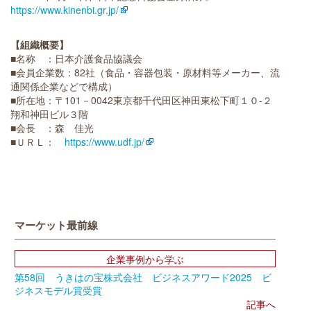
https://www.kinenbi.gr.jp/
【組織概要】
■名称 ：日本介護食品協議会
■会員企業数：82社（食品・容器包装・原材料等メーカー、流
通関係企業などで構成）
■所在地：〒101－0042東京都千代田区神田東松下町１０-２
翔和神田ビル３階
■会長 ：森 佳光
■ＵＲＬ：
https://www.udf.jp/
マーケット最前線
企業事例から学ぶ
第58回 うきはの宝株式会社 ビジネスアワード2025 ビ
ジネスモデル賞受賞
記事へ