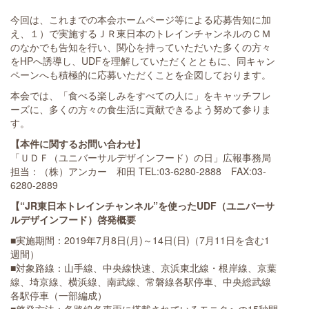
今回は、これまでの本会ホームページ等による応募告知に加
え、１）で実施するＪＲ東日本のトレインチャンネルのＣＭ
のなかでも告知を行い、関心を持っていただいた多くの方々
をHPへ誘導し、UDFを理解していただくとともに、同キャン
ペーンへも積極的に応募いただくことを企図しております。
本会では、「食べる楽しみをすべての人に」をキャッチフレ
ーズに、多くの方々の食生活に貢献できるよう努めて参りま
す。
【本件に関するお問い合わせ】
「ＵＤＦ（ユニバーサルデザインフード）の日」広報事務局
担当：（株）アンカー 和田 TEL:03-6280-2888 FAX:03-
6280-2889
【
“JR東日本トレインチャンネル
”
を
使
った
UDF（ユニバーサ
ルデザインフード）
啓発
概要
■実施期間：2019年7月8日(月)～14日(日)（7月11日を含む1
週間）
■対象路線：山手線、中央線快速、京浜東北線・根岸線、京葉
線、埼京線、横浜線、南武線、常磐線各駅停車、中央総武線
各駅停車（一部編成）
■啓発方法：各路線各車両に搭載されているモニタへの15秒間