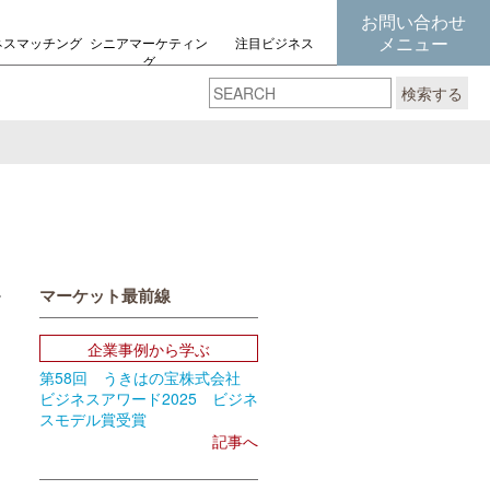
お問い合わせ
メニュー
ネスマッチング
シニアマーケティン
注目ビジネス
グ
の考え方
検索する
マーケット最前線
book
Email
企業事例から学ぶ
第58回 うきはの宝株式会社
ビジネスアワード2025 ビジネ
スモデル賞受賞
記事へ