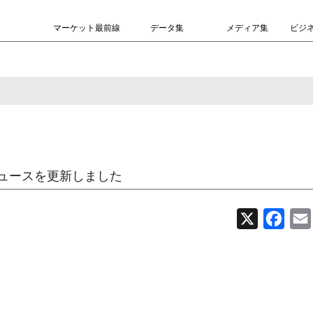
マーケット最前線
データ集
メディア集
ビジ
ュースを更新しました
X
Face