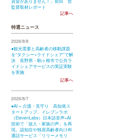
資金がありません！」前田 哲
監督取材レポート
記事へ
特選ニュース
2026/8/8
●観光需要と高齢者の移動課題
を“タクシー×ライドシェア”で解
決 長野県・駒ヶ根市で公共ラ
イドシェアサービスの実証実験
を実施
記事へ
2026/8/7
●AI × 介護・見守り 高知発ス
タートアップ、イレブンラボ
（ElevenLabs）日本語音声×AI
技術で「故人・家族の声」を再
現。認知症や独居高齢者向けAI
通話サービス「リリーメモリ